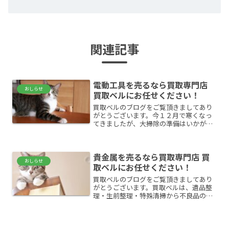
関連記事
電動工具を売るなら買取専門店
おしらせ
買取ベルにお任せください！
買取ベルのブログをご覧頂きましてあり
がとうございます。今１２月で寒くなっ
てきましたが、大掃除の準備はいかがで
しょうか？買取ベルは、遺品整理・生前
整理・特殊清掃から不良品の買取など三
重県内各地のお客様のお困りごとに即座
貴金属を売るなら買取専門店 買
に対応させて頂いておりま...
おしらせ
取ベルにお任せください！
買取ベルのブログをご覧頂きましてあり
がとうございます。買取ベルは、遺品整
理・生前整理・特殊清掃から不良品の買
取など三重県内各地のお客様のお困りご
とに即座に対応させて頂いております。
主に、四日市市、鈴鹿市、亀山市、津
市、菰野町、伊賀市、名張市...