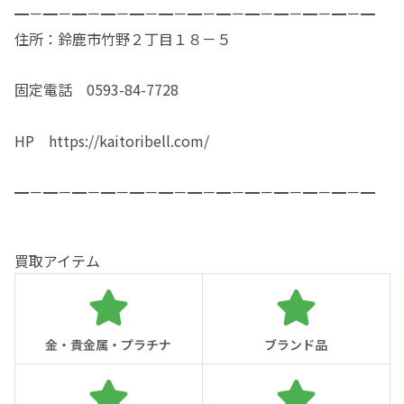
━－━－━－━－━－━－━－━－━－━－━－━－━
住所：鈴鹿市竹野２丁目１８－５
固定電話 0593-84-7728
HP https://kaitoribell.com/
━－━－━－━－━－━－━－━－━－━－━－━－━
買取アイテム
金・貴金属・プラチナ
ブランド品